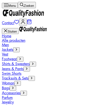
Menu
Zoeken
Contact
Sluiten
Home
Alle producten
Men
Jackets
Vest
Footwear
Shirts & Sweaters
Jeans & Pants
Swim Shorts
Tracksuits & Sets
Woman
Bags
Accessories
Parfum
Jewelry