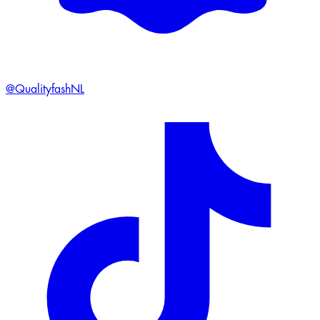
@QualityfashNL