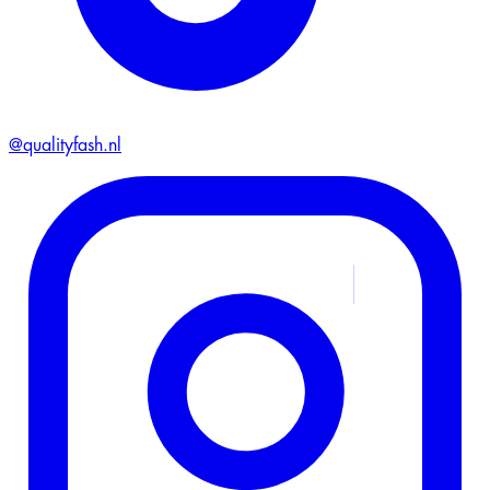
@qualityfash.nl