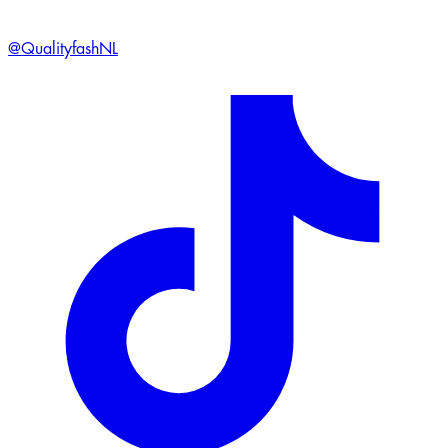
@QualityfashNL