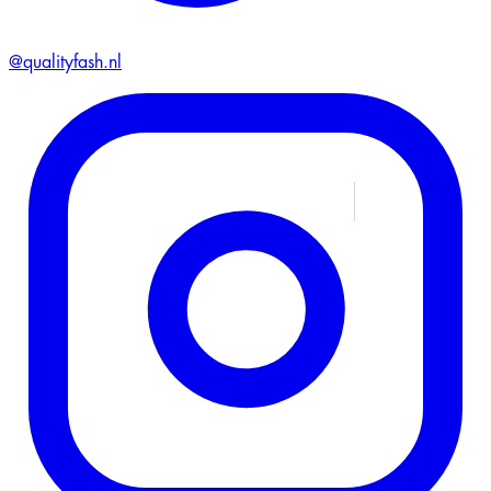
@qualityfash.nl