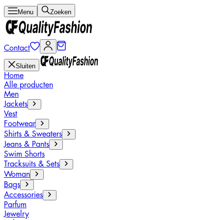
Menu
Zoeken
Contact
Sluiten
Home
Alle producten
Men
Jackets
Vest
Footwear
Shirts & Sweaters
Jeans & Pants
Swim Shorts
Tracksuits & Sets
Woman
Bags
Accessories
Parfum
Jewelry