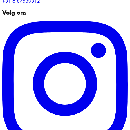
+31 6 87530312
Volg ons