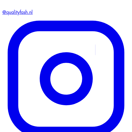
@qualityfash.nl