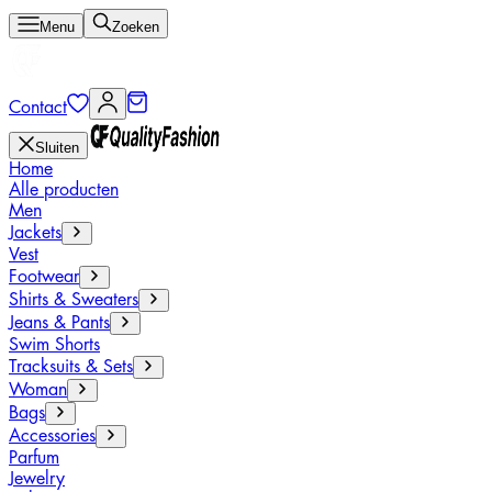
Menu
Zoeken
Contact
Sluiten
Home
Alle producten
Men
Jackets
Vest
Footwear
Shirts & Sweaters
Jeans & Pants
Swim Shorts
Tracksuits & Sets
Woman
Bags
Accessories
Parfum
Jewelry