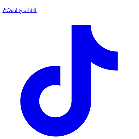
@QualityfashNL